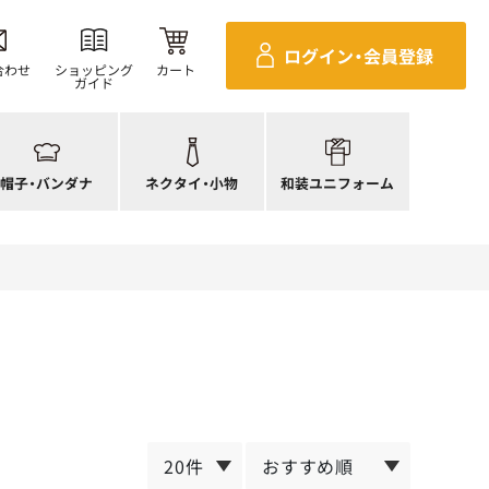
ンダナ
四角巾
セパレ上着
ログイン・
会員登録
帽子
ポーチ・バッグ
セパレボトムス(パンツ、スカート)
合わせ
ショッピング
カート
ガイド
帽子
ネクタイ
帯
ック帽
蝶ネクタイ
草履、足袋など
生帽子
リボン・スカーフ
着付小物
帽子・
バンダナ
ネクタイ・
小物
和装ユニフォーム
アネット
クロスタイ
きもの