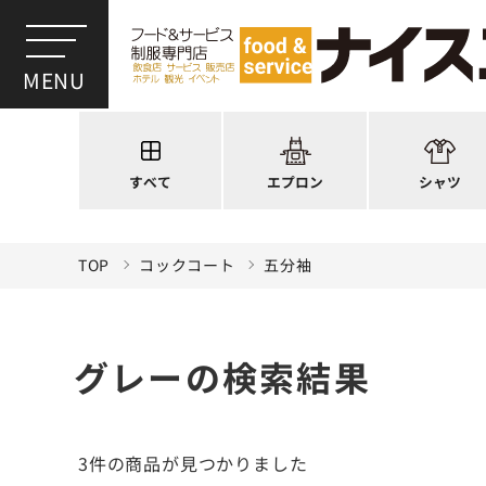
ワンショルダー
ウイングカラー
前後合わせ
オープンカラー
かぶり型
ピンタック
スモック風
Tシャツ
厨房用
ポロシャツ
すべて
エプロン
シャツ
ラップエプロン
和風シャツ(Asia
TOP
コックコート
五分袖
グレーの検索結果
3件
の商品が見つかりました