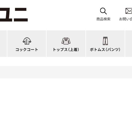
レディース
ブルゾン
和風パンツ・スカート
バ
ジップ・ファスナータイプ
作務衣
キュロット
和
商品検索
お問い
ショップコート
法被(はっぴ)
イージーパンツ
洋
スタンダード
調理白衣
ワンピース
コ
ファッション
カットソー
厨房シューズ
衛
コックコート
トップス
（上着）
ボトムス
（パンツ）
n)
キッズ
ジャンバー
フロアシューズ
ヘ