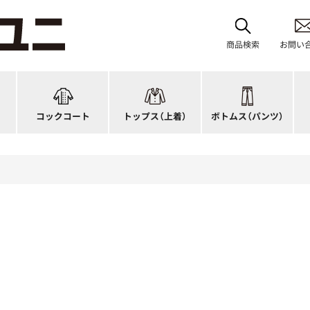
レディース
ブルゾン
和風パンツ・スカート
バ
ジップ・ファスナータイプ
作務衣
キュロット
和
商品検索
お問い
ショップコート
法被(はっぴ)
イージーパンツ
洋
スタンダード
調理白衣
ワンピース
コ
ファッション
カットソー
厨房シューズ
衛
コックコート
トップス
（上着）
ボトムス
（パンツ）
n)
キッズ
ジャンバー
フロアシューズ
ヘ