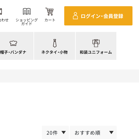
ンダナ
四角巾
セパレ上着
ログイン・
会員登録
帽子
ポーチ・バッグ
セパレボトムス(パンツ、スカート)
合わせ
ショッピング
カート
ガイド
帽子
ネクタイ
帯
ック帽
蝶ネクタイ
草履、足袋など
生帽子
リボン・スカーフ
着付小物
帽子・
バンダナ
ネクタイ・
小物
和装ユニフォーム
アネット
クロスタイ
きもの