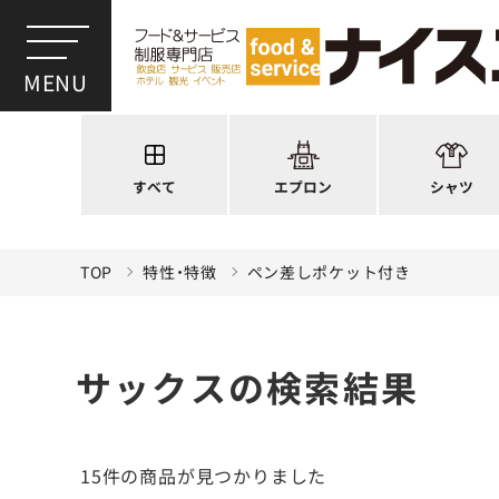
ワンショルダー
ウイングカラー
前後合わせ
オープンカラー
かぶり型
ピンタック
スモック風
Tシャツ
厨房用
ポロシャツ
すべて
エプロン
シャツ
ラップエプロン
和風シャツ(Asia
TOP
特性・特徴
ペン差しポケット付き
サックスの検索結果
15件
の商品が見つかりました