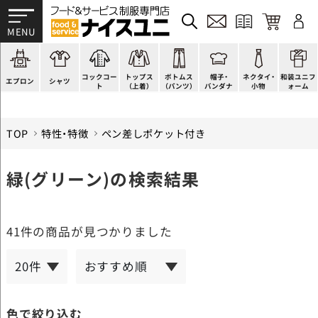
かぶり型
ピンタック
ショップコート
法被(はっぴ)
イージーパンツ
洋帽子
ネクタイ
帯
スモック風
Tシャツ
スタンダード
調理白衣
ワンピース
コック帽
蝶ネクタイ
草履、足袋など
厨房用
ポロシャツ
ファッション
カットソー
厨房シューズ
衛生帽子
リボン・スカーフ
着付小物
コックコー
トップス
ボトムス
帽子・
ネクタイ・
和装ユニフ
ラップエプロン
和風シャツ(Asian)
キッズ
ジャンバー
フロアシューズ
ヘアネット
クロスタイ
きもの
エプロン
シャツ
ト
（上着）
（パンツ）
バンダナ
小物
ォーム
TOP
特性・特徴
ペン差しポケット付き
緑(グリーン)の検索結果
41件
の商品が見つかりました
色で絞り込む