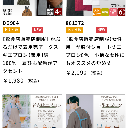
DG904
861372
【飲食店販売店制服】 かぶ
【飲食店販売店制服】女性
るだけで着用完了 タス
用 H型胸付ショート丈エ
キエプロン【兼用】綿
プロン6色 小柄な女性に
100％ 肩ひも配色がア
もオススメの短め丈
クセント
￥2,090
（税込）
￥1,980
（税込）