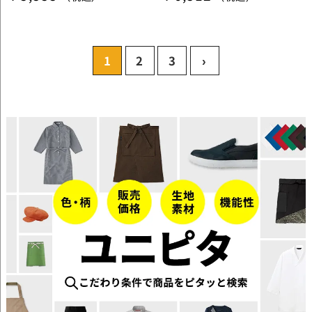
1
2
3
›