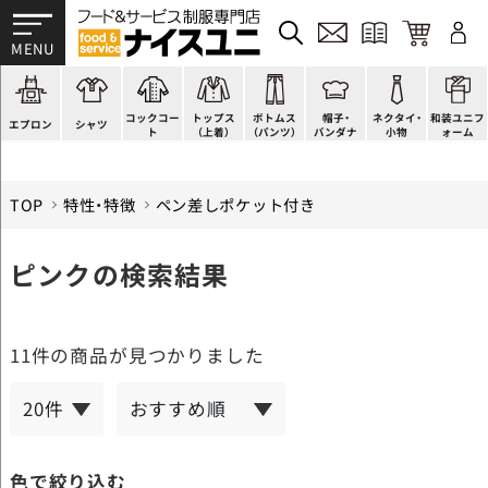
かぶり型
ピンタック
ショップコート
法被(はっぴ)
イージーパンツ
洋帽子
ネクタイ
帯
スモック風
Tシャツ
スタンダード
調理白衣
ワンピース
コック帽
蝶ネクタイ
草履、足袋など
厨房用
ポロシャツ
ファッション
カットソー
厨房シューズ
衛生帽子
リボン・スカーフ
着付小物
コックコー
トップス
ボトムス
帽子・
ネクタイ・
和装ユニフ
ラップエプロン
和風シャツ(Asian)
キッズ
ジャンバー
フロアシューズ
ヘアネット
クロスタイ
きもの
エプロン
シャツ
ト
（上着）
（パンツ）
バンダナ
小物
ォーム
TOP
特性・特徴
ペン差しポケット付き
ピンクの検索結果
11件
の商品が見つかりました
色で絞り込む