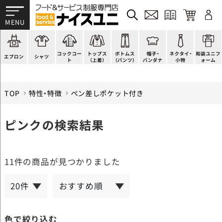
かぶり型
ピンタック
ショップコート
法被(はっぴ)
イージーパンツ
洋帽子
ネクタイ
帯
スモック風
Tシャツ
スタンダード
調理白衣
ワンピース
コック帽
蝶ネクタイ
草履、足袋など
厨房用
ポロシャツ
ファッション
カットソー
厨房シューズ
衛生帽子
リボン・スカーフ
着付小物
コックコー
トップス
ボトムス
帽子・
ネクタイ・
和装ユニフ
ラップエプロン
和風シャツ(Asian)
キッズ
ジャンバー
フロアシューズ
ヘアネット
クロスタイ
きもの
エプロン
シャツ
ト
（上着）
（パンツ）
バンダナ
小物
ォーム
TOP
特性・特徴
ペン差しポケット付き
ピンクの検索結果
11件
の商品が見つかりました
色で絞り込む