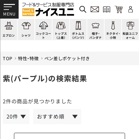
かぶり型
ピンタック
ショップコート
法被(はっぴ)
イージーパンツ
洋帽子
ネクタイ
帯
スモック風
Tシャツ
スタンダード
調理白衣
ワンピース
コック帽
蝶ネクタイ
草履、足袋など
厨房用
ポロシャツ
ファッション
カットソー
厨房シューズ
衛生帽子
リボン・スカーフ
着付小物
コックコー
トップス
ボトムス
帽子・
ネクタイ・
和装ユニフ
ラップエプロン
和風シャツ(Asian)
キッズ
ジャンバー
フロアシューズ
ヘアネット
クロスタイ
きもの
エプロン
シャツ
ト
（上着）
（パンツ）
バンダナ
小物
ォーム
TOP
特性・特徴
ペン差しポケット付き
紫(パープル)の検索結果
2件
の商品が見つかりました