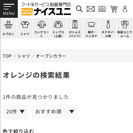
かぶり型
ピンタック
ショップコート
法被(はっぴ)
イージーパンツ
洋帽子
ネクタイ
帯
スモック風
Tシャツ
スタンダード
調理白衣
ワンピース
コック帽
蝶ネクタイ
草履、足袋など
厨房用
ポロシャツ
ファッション
カットソー
厨房シューズ
衛生帽子
リボン・スカーフ
着付小物
コックコー
トップス
ボトムス
帽子・
ネクタイ・
和装ユニフ
ラップエプロン
和風シャツ(Asian)
キッズ
ジャンバー
フロアシューズ
ヘアネット
クロスタイ
きもの
エプロン
シャツ
ト
（上着）
（パンツ）
バンダナ
小物
ォーム
TOP
シャツ
オープンカラー
オレンジの検索結果
1件
の商品が見つかりました
色で絞り込む