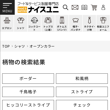
かぶり型
ピンタック
ショップコート
法被(はっぴ)
イージーパンツ
洋帽子
ネクタイ
帯
スモック風
Tシャツ
スタンダード
調理白衣
ワンピース
コック帽
蝶ネクタイ
草履、足袋など
厨房用
ポロシャツ
ファッション
カットソー
厨房シューズ
衛生帽子
リボン・スカーフ
着付小物
コックコー
トップス
ボトムス
帽子・
ネクタイ・
和装ユニフ
ラップエプロン
和風シャツ(Asian)
キッズ
ジャンバー
フロアシューズ
ヘアネット
クロスタイ
きもの
エプロン
シャツ
ト
（上着）
（パンツ）
バンダナ
小物
ォーム
TOP
シャツ
オープンカラー
柄物の検索結果
ボーダー
和風柄
千鳥格子
ストライプ
ヒッコリーストライプ
チェック