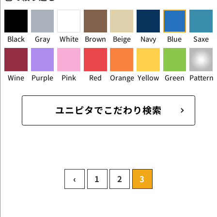
Black
Gray
White
Brown
Beige
Navy
Blue
Saxe
Wine
Purple
Pink
Red
Orange
Yellow
Green
Pattern
ユニピタでこだわり検索
‹
1
2
3