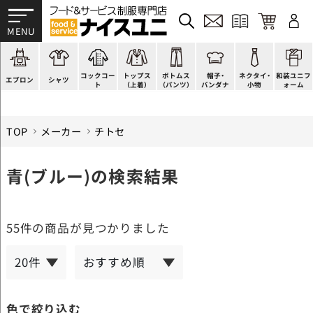
かぶり型
ピンタック
ショップコート
法被(はっぴ)
イージーパンツ
洋帽子
ネクタイ
帯
スモック風
Tシャツ
スタンダード
調理白衣
ワンピース
コック帽
蝶ネクタイ
草履、足袋など
厨房用
ポロシャツ
ファッション
カットソー
厨房シューズ
衛生帽子
リボン・スカーフ
着付小物
コックコー
トップス
ボトムス
帽子・
ネクタイ・
和装ユニフ
ラップエプロン
和風シャツ(Asian)
キッズ
ジャンバー
フロアシューズ
ヘアネット
クロスタイ
きもの
エプロン
シャツ
ト
（上着）
（パンツ）
バンダナ
小物
ォーム
TOP
メーカー
チトセ
青(ブルー)の検索結果
55件
の商品が見つかりました
色で絞り込む