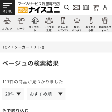
かぶり型
ピンタック
ショップコート
法被(はっぴ)
イージーパンツ
洋帽子
ネクタイ
帯
スモック風
Tシャツ
スタンダード
調理白衣
ワンピース
コック帽
蝶ネクタイ
草履、足袋など
厨房用
ポロシャツ
ファッション
カットソー
厨房シューズ
衛生帽子
リボン・スカーフ
着付小物
コックコー
トップス
ボトムス
帽子・
ネクタイ・
和装ユニフ
ラップエプロン
和風シャツ(Asian)
キッズ
ジャンバー
フロアシューズ
ヘアネット
クロスタイ
きもの
エプロン
シャツ
ト
（上着）
（パンツ）
バンダナ
小物
ォーム
TOP
メーカー
チトセ
ベージュの検索結果
117件
の商品が見つかりました
色で絞り込む