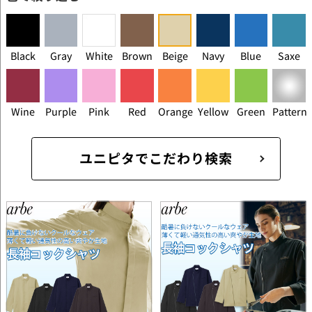
Black
Gray
White
Brown
Beige
Navy
Blue
Saxe
Wine
Purple
Pink
Red
Orange
Yellow
Green
Pattern
ユニピタでこだわり検索