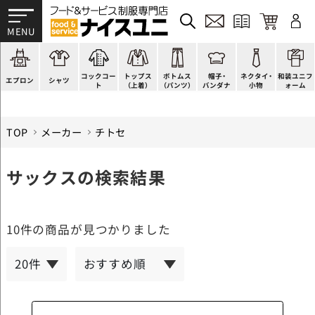
かぶり型
ピンタック
ショップコート
法被(はっぴ)
イージーパンツ
洋帽子
ネクタイ
帯
スモック風
Tシャツ
スタンダード
調理白衣
ワンピース
コック帽
蝶ネクタイ
草履、足袋など
厨房用
ポロシャツ
ファッション
カットソー
厨房シューズ
衛生帽子
リボン・スカーフ
着付小物
コックコー
トップス
ボトムス
帽子・
ネクタイ・
和装ユニフ
ラップエプロン
和風シャツ(Asian)
キッズ
ジャンバー
フロアシューズ
ヘアネット
クロスタイ
きもの
エプロン
シャツ
ト
（上着）
（パンツ）
バンダナ
小物
ォーム
TOP
メーカー
チトセ
サックスの検索結果
10件
の商品が見つかりました