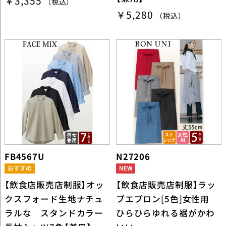
￥3,355
（税込）
￥5,280
（税込）
FB4567U
N27206
【飲食店販売店制服】オッ
【飲食店販売店制服】ラッ
クスフォード生地ナチュ
プエプロン[5色]女性用
ラルな スタンドカラー
ひらひらゆれる裾がかわ