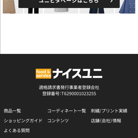
ユニピタページはこちら
適格請求書発行事業者登録会社
登録番号：T6290001023255
商品一覧
コーディネート一覧
刺繍/プリント実績
ショッピングガイド
コンテンツ
店舗（会社）情報
よくある質問