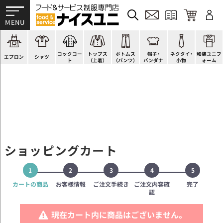
かぶり型
ピンタック
ショップコート
法被(はっぴ)
イージーパンツ
洋帽子
ネクタイ
帯
スモック風
Tシャツ
スタンダード
調理白衣
ワンピース
コック帽
蝶ネクタイ
草履、足袋など
厨房用
ポロシャツ
ファッション
カットソー
厨房シューズ
衛生帽子
リボン・スカーフ
着付小物
コックコー
トップス
ボトムス
帽子・
ネクタイ・
和装ユニフ
ラップエプロン
和風シャツ(Asian)
キッズ
ジャンバー
フロアシューズ
ヘアネット
クロスタイ
きもの
エプロン
シャツ
ト
（上着）
（パンツ）
バンダナ
小物
ォーム
ショッピングカート
1
2
3
4
5
カートの商品
お客様情報
ご注文手続き
ご注文内容確
完了
認
現在カート内に商品はございません。