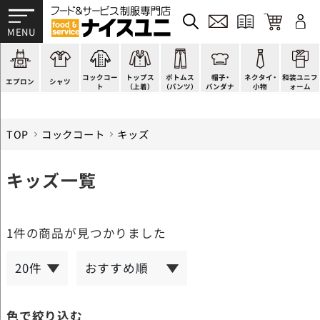
かぶり型
ピンタック
ショップコート
法被(はっぴ)
イージーパンツ
洋帽子
ネクタイ
帯
スモック風
Tシャツ
スタンダード
調理白衣
ワンピース
コック帽
蝶ネクタイ
草履、足袋など
厨房用
ポロシャツ
ファッション
カットソー
厨房シューズ
衛生帽子
リボン・スカーフ
着付小物
コックコー
トップス
ボトムス
帽子・
ネクタイ・
和装ユニフ
ラップエプロン
和風シャツ(Asian)
キッズ
ジャンバー
フロアシューズ
ヘアネット
クロスタイ
きもの
エプロン
シャツ
ト
（上着）
（パンツ）
バンダナ
小物
ォーム
TOP
コックコート
キッズ
キッズ一覧
1件
の商品が見つかりました
色で絞り込む