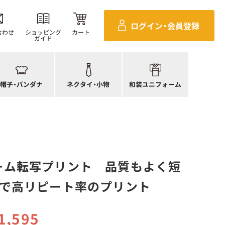
ンダナ
四角巾
セパレ上着
ログイン・
会員登録
帽子
ポーチ・バッグ
セパレボトムス(パンツ、スカート)
合わせ
ショッピング
カート
ガイド
帽子
ネクタイ
帯
ック帽
蝶ネクタイ
草履、足袋など
生帽子
リボン・スカーフ
着付小物
帽子・
バンダナ
ネクタイ・
小物
和装ユニフォーム
アネット
クロスタイ
きもの
ーム転写プリント 品質もよく短
格で高リピート率のプリント
1,595