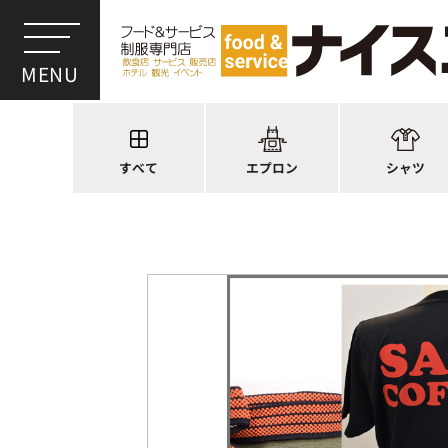
ワンショルダー
ウイングカラー
前後合わせ
オープンカラー
かぶり型
ピンタック
スモック風
Tシャツ
厨房用
ポロシャツ
すべて
エプロン
シャツ
ラップエプロン
和風シャツ(Asia