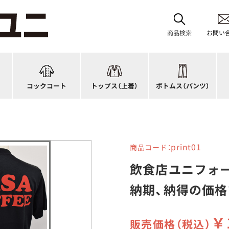
レディース
ブルゾン
和風パンツ・スカート
バ
ジップ・ファスナータイプ
作務衣
キュロット
和
商品検索
お問い
ショップコート
法被(はっぴ)
イージーパンツ
洋
スタンダード
調理白衣
ワンピース
コ
ファッション
カットソー
厨房シューズ
衛
コックコート
トップス
（上着）
ボトムス
（パンツ）
n)
キッズ
ジャンバー
フロアシューズ
ヘ
print01
商品コード：
飲食店ユニフォ
納期、納得の価
￥
販売価格（税込）