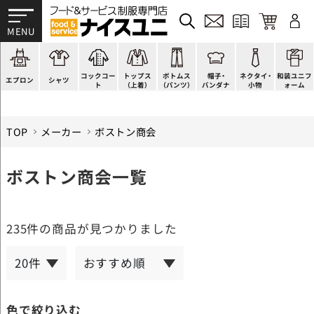
かぶり型
ピンタック
ショップコート
法被(はっぴ)
イージーパンツ
洋帽子
ネクタイ
帯
スモック風
Tシャツ
スタンダード
調理白衣
ワンピース
コック帽
蝶ネクタイ
草履、足袋など
厨房用
ポロシャツ
ファッション
カットソー
厨房シューズ
衛生帽子
リボン・スカーフ
着付小物
コックコー
トップス
ボトムス
帽子・
ネクタイ・
和装ユニフ
ラップエプロン
和風シャツ(Asian)
キッズ
ジャンバー
フロアシューズ
ヘアネット
クロスタイ
きもの
エプロン
シャツ
ト
（上着）
（パンツ）
バンダナ
小物
ォーム
TOP
メーカー
ボストン商会
ボストン商会一覧
235件
の商品が見つかりました
色で絞り込む