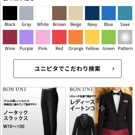
Black
Gray
White
Brown
Beige
Navy
Blue
Saxe
Wine
Purple
Pink
Red
Orange
Yellow
Green
Pattern
ユニピタでこだわり検索