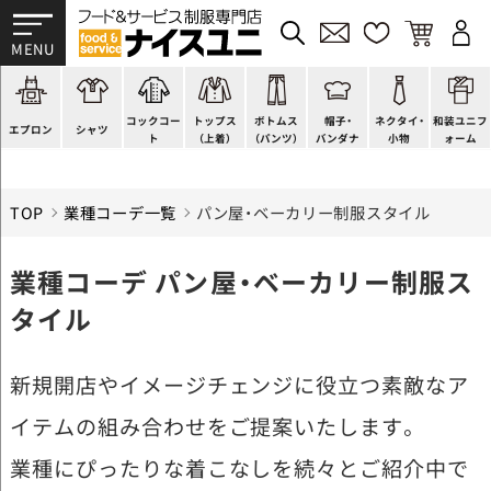
かぶり型
ピンタック
ショップコート
法被(はっぴ)
イージーパンツ
洋帽子
ネクタイ
帯
スモック風
Tシャツ
スタンダード
調理白衣
ワンピース
コック帽
蝶ネクタイ
草履、足袋など
厨房用
ポロシャツ
ファッション
カットソー
厨房シューズ
衛生帽子
リボン・スカーフ
着付小物
コックコー
トップス
ボトムス
帽子・
ネクタイ・
和装ユニフ
ラップエプロン
和風シャツ(Asian)
キッズ
ジャンバー
フロアシューズ
ヘアネット
クロスタイ
きもの
エプロン
シャツ
ト
（上着）
（パンツ）
バンダナ
小物
ォーム
TOP
業種コーデ一覧
パン屋・ベーカリー制服スタイル
業種コーデ パン屋・ベーカリー制服ス
タイル
新規開店やイメージチェンジに役立つ素敵なア
イテムの組み合わせをご提案いたします。
業種にぴったりな着こなしを続々とご紹介中で