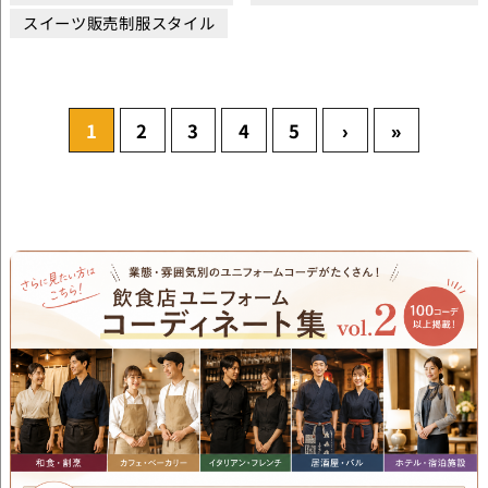
スイーツ販売制服スタイル
1
2
3
4
5
›
»