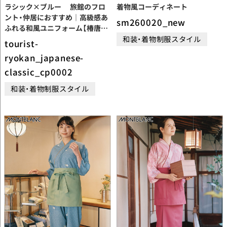
ラシック×ブルー 旅館のフロ
着物風コーディネート
ント・仲居におすすめ｜高級感あ
sm260020_new
ふれる和風ユニフォーム【椿唐草
和装・着物制服スタイル
ブルー】cp0002
tourist-
ryokan_japanese-
classic_cp0002
和装・着物制服スタイル