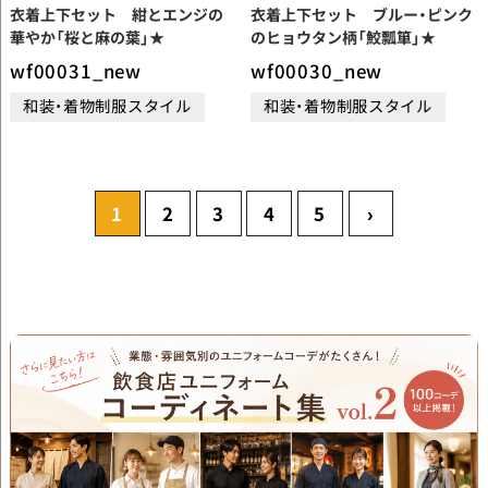
衣着上下セット 紺とエンジの
衣着上下セット ブルー・ピンク
華やか「桜と麻の葉」★
のヒョウタン柄「鮫瓢箪」★
wf00031_new
wf00030_new
和装・着物制服スタイル
和装・着物制服スタイル
1
2
3
4
5
›