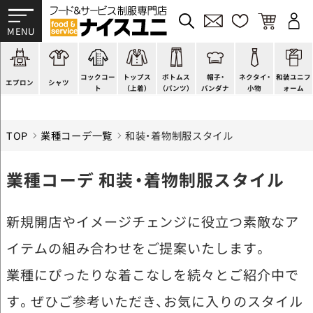
かぶり型
ピンタック
ショップコート
法被(はっぴ)
イージーパンツ
洋帽子
ネクタイ
帯
スモック風
Tシャツ
スタンダード
調理白衣
ワンピース
コック帽
蝶ネクタイ
草履、足袋など
厨房用
ポロシャツ
ファッション
カットソー
厨房シューズ
衛生帽子
リボン・スカーフ
着付小物
コックコー
トップス
ボトムス
帽子・
ネクタイ・
和装ユニフ
ラップエプロン
和風シャツ(Asian)
キッズ
ジャンバー
フロアシューズ
ヘアネット
クロスタイ
きもの
エプロン
シャツ
ト
（上着）
（パンツ）
バンダナ
小物
ォーム
TOP
業種コーデ一覧
和装・着物制服スタイル
業種コーデ 和装・着物制服スタイル
新規開店やイメージチェンジに役立つ素敵なア
イテムの組み合わせをご提案いたします。
業種にぴったりな着こなしを続々とご紹介中で
す。ぜひご参考いただき、お気に入りのスタイル