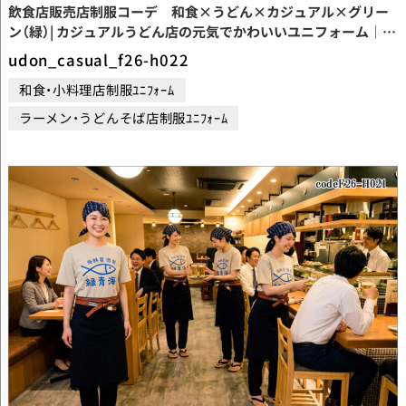
飲食店販売店制服コーデ 和食×うどん×カジュアル×グリー
ン（緑）| カジュアルうどん店の元気でかわいいユニフォーム｜転
写プリントＴシャツ×うぐいす色帆前掛けコーデ【codeF26-
udon_casual_f26-h022
H022】
和食・小料理店制服ﾕﾆﾌｫｰﾑ
ラーメン・うどんそば店制服ﾕﾆﾌｫｰﾑ