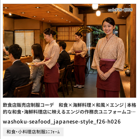
飲食店販売店制服コーデ 和食×海鮮料理×和風×エンジ | 本格
的な和食・海鮮料理店に映えるエンジの作務衣ユニフォームコー
デ｜落ち着いた和風空間を演出する上質な制服【codeF26-
washoku-seafood_japanese-style_f26-h026
H026】
和食・小料理店制服ﾕﾆﾌｫｰﾑ