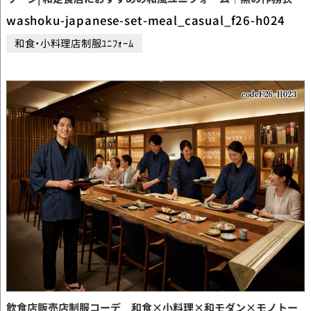
うぐいす色エプロンのカジュアル和モダンコーデ【codeF26-
washoku-japanese-set-meal_casual_f26-h024
H024】
和食・小料理店制服ﾕﾆﾌｫｰﾑ
飲食店販売店制服コーデ 和食×小料理×和モダン×モノトー