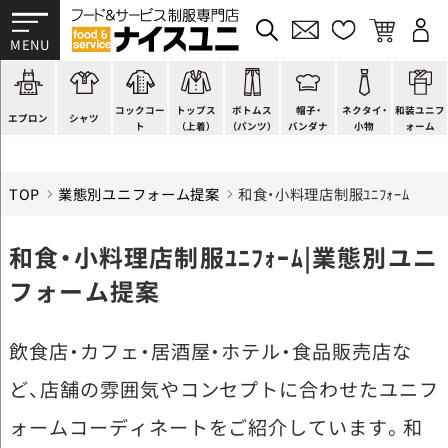
かぶり型
ピンタック
ショップコート
法被(はっぴ)
イージーパンツ
洋帽子
ネクタイ
帯
スモック風
Tシャツ
スタンダード
調理白衣
ワンピース
コック帽
蝶ネクタイ
草履、足袋など
厨房用
ポロシャツ
ファッション
カットソー
厨房シューズ
衛生帽子
リボン・スカーフ
着付小物
コックコー
トップス
ボトムス
帽子・
ネクタイ・
和装ユニフ
ラップエプロン
和風シャツ(Asian)
キッズ
ジャンバー
フロアシューズ
ヘアネット
クロスタイ
きもの
エプロン
シャツ
ト
（上着）
（パンツ）
バンダナ
小物
ォーム
TOP
業態別ユニフォーム提案
和食・小料理店制服ﾕﾆﾌｫｰﾑ
和食・小料理店制服ﾕﾆﾌｫｰﾑ|業態別ユニ
フォーム提案
飲食店・カフェ・居酒屋・ホテル・食品販売店な
ど、店舗の雰囲気やコンセプトに合わせたユニフ
ォームコーディネートをご紹介しています。和