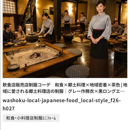
飲食店販売店制服コーデ 和食×郷土料理×地域密着×茶色 | 地
域に愛される郷土料理店の制服｜グレー作務衣×黒ロングエプ
ロンの上質な和風ユニフォームコーデ【codeF26-H027】
washoku-local-japanese-food_local-style_f26-
h027
和食・小料理店制服ﾕﾆﾌｫｰﾑ