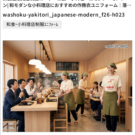
ン| 和モダンな小料理店におすすめの作務衣ユニフォーム｜落ち
着いたネイビー×モノトーンの和風コーディネート【codeF26-
washoku-yakitori_japanese-modern_f26-h023
H023】
和食・小料理店制服ﾕﾆﾌｫｰﾑ