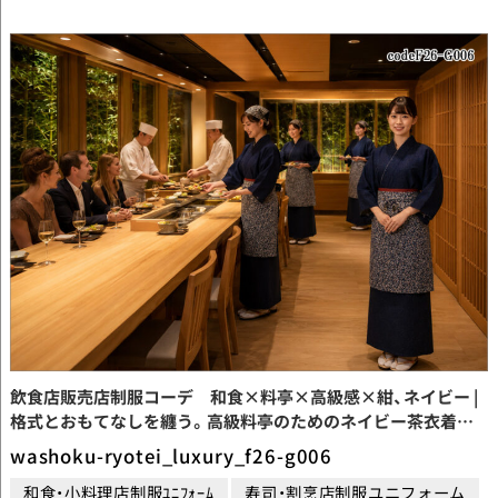
飲食店販売店制服コーデ 和食×料亭×高級感×紺、ネイビー |
格式とおもてなしを纏う。高級料亭のためのネイビー茶衣着ユ
ニフォームコーデ【codeF26-G006】
washoku-ryotei_luxury_f26-g006
和食・小料理店制服ﾕﾆﾌｫｰﾑ
寿司・割烹店制服ユニフォーム