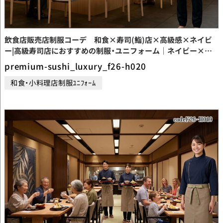
飲食店販売店制服コーデ 和食×寿司(鮨)店×高級感×ネイビ
ー|高級寿司店におすすめの制服・ユニフォーム｜ネイビー×グ
レーで魅せる和風の高級感コーディネート【codeF26-H020】
premium-sushi_luxury_f26-h020
和食・小料理店制服ﾕﾆﾌｫｰﾑ