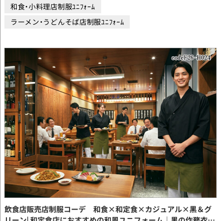
和食・小料理店制服ﾕﾆﾌｫｰﾑ
ラーメン・うどんそば店制服ﾕﾆﾌｫｰﾑ
飲食店販売店制服コーデ 和食×和定食×カジュアル×黒＆グ
リーン| 和定食店におすすめの和風ユニフォーム｜黒の作務衣×