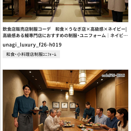
飲食店販売店制服コーデ 和食×うなぎ店×高級感×ネイビー|
高級感ある鰻専門店におすすめの制服・ユニフォーム｜ネイビー
×ブラウンカーキで魅せる和風コーディネート【codeF26-
unagi_luxury_f26-h019
H019】
和食・小料理店制服ﾕﾆﾌｫｰﾑ