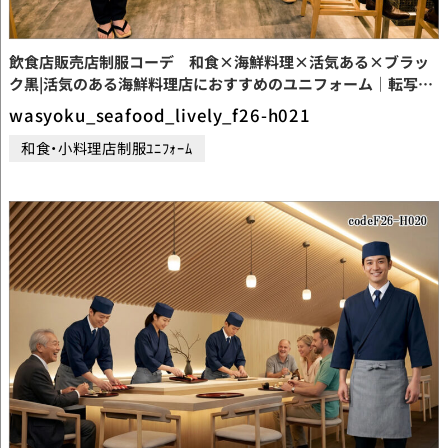
飲食店販売店制服コーデ 和食×海鮮料理×活気ある×ブラッ
ク黒|活気のある海鮮料理店におすすめのユニフォーム｜転写プ
リントＴシャツ×黒の帆前掛けでつくる元気な和風酒場コーデ
wasyoku_seafood_lively_f26-h021
【codeF26-H021】
和食・小料理店制服ﾕﾆﾌｫｰﾑ