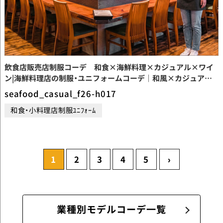
飲食店販売店制服コーデ 和食×海鮮料理×カジュアル×ワイ
ン|海鮮料理店の制服・ユニフォームコーデ｜和風×カジュアル
×バーガンディで元気な店舗を演出する海鮮料理店ユニフォー
seafood_casual_f26-h017
ム【codeF26-H017】
和食・小料理店制服ﾕﾆﾌｫｰﾑ
1
2
3
4
5
›
業種別モデルコーデ一覧