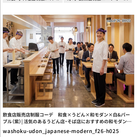
飲食店販売店制服コーデ 和食×うどん×和モダン×白&パー
プル（紫）| 活気のあるうどん店・そば店におすすめの和モダンユ
ニフォーム｜白衣×黒パンツ×パープル四角巾コーデ
washoku-udon_japanese-modern_f26-h025
【codeF26-H025】