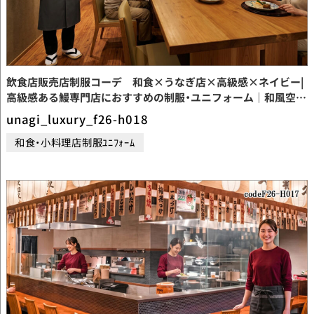
飲食店販売店制服コーデ 和食×うなぎ店×高級感×ネイビー|
高級感ある鰻専門店におすすめの制服・ユニフォーム｜和風空間
を演出するネイビー×チャコールの上質コーデ【codeF26-
unagi_luxury_f26-h018
H018】
和食・小料理店制服ﾕﾆﾌｫｰﾑ