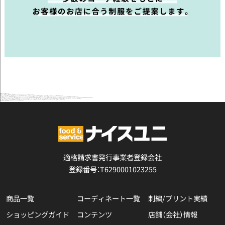
飲食店ユニフォームの店舗コーデ一覧
飲食店やカフェ、居酒屋、ホテル、食品販売店など、店舗の雰囲気やコンセプトに合わせたユニフォームコーディネートを一覧でご紹介しています。
店舗ユニフォームは、単なる作業着ではなく、お店の第一印象やブランドイメージを左右する重要な要素です。近年では、SNS映えやインバウンド対応、スタッフ採用強化などの観点からも、「おしゃれな制服」「統一感のあるコーディネート」を重視する店舗が増えています。
こちらの店舗コーデ一覧では、カフェ、海鮮居酒屋、和食店、焼肉店、イタリアンレストラン、ベーカリー、スイーツショップなど、さまざまな業種別にユニフォームコーデをご提案。さらに、「和モダン」「高級感」「ナチュラル」「カジュアル」「モノトーン」「かわいい」「にぎやか」など、店舗の雰囲気別にも探せるよう構成しています。
例えば、高級感のあるレストランでは、ブラックやネイビーを基調とした落ち着いた制服コーディネートが人気です。一方で、回転率を重視する大衆居酒屋や海鮮業態では、動きやすいTシャツやダボシャツ、帆前掛けなどを活用した、活気のあるユニフォーム構成が支持されています。また、カフェや洋菓子店では、ナチュラルカラーやブラウン系を活かした柔らかい雰囲気の制服が選ばれる傾向があります。
ナイスユニでは、飲食店ユニフォーム専門店として、多数のメーカー商品を組み合わせた「メーカークロスコーデ」に対応。エプロン、シャツ、コックコート、帽子、前掛け、作務衣、和コートなど、業態や店舗コンセプトに合わせて最適な制服をご提案しています。店舗ロゴの刺繍やプリント加工にも対応しており、オリジナルユニフォーム製作も可能です。
各コーデ詳細ページでは、店舗イメージに合わせた配色や制服構成、導入しやすい価格帯、人気アイテムなども分かりやすく掲載しています。「どんな制服を選べばいいかわからない」「店舗の雰囲気に合うユニフォームを探したい」という方は、ぜひ店舗コーデ一覧をご活用ください。
業種別・雰囲気別に、飲食店の世界観づくりに役立つユニフォームコーディネートをご提案しています。
適格請求書発行事業者登録会社
登録番号：T6290001023255
商品一覧
コーディネート一覧
刺繍/プリント実績
ショッピングガイド
コンテンツ
店舗（会社）情報