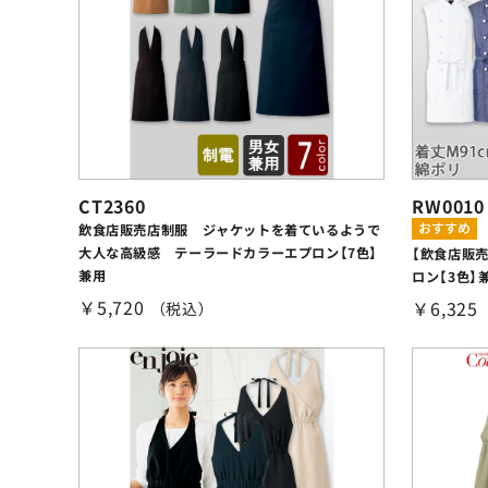
CT2360
RW0010
飲食店販売店制服 ジャケットを着ているようで
大人な高級感 テーラードカラーエプロン【7色】
【飲食店販売
兼用
ロン【3色
￥5,720
￥6,325
（税込）