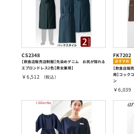
CS2348
FK7202
【飲食店販売店制服】先染めデニム お尻が隠れる
エプロンドレス2色【男女兼用】
【飲食店販
用】コック
￥6,512
（税込）
ン
￥6,039