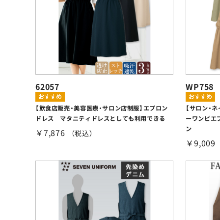
62057
WP758
【飲食店販売・美容医療・サロン店制服】エプロン
【サロン・
ドレス マタニティドレスとしても利用できる
ーワンピエ
ン
￥7,876
（税込）
￥9,009