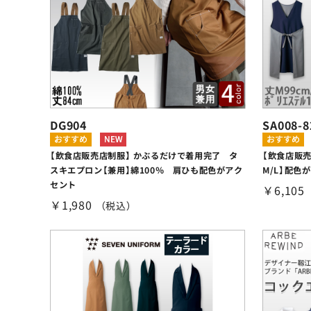
DG904
SA008-8
【飲食店販売店制服】 かぶるだけで着用完了 タ
【飲食店販
スキエプロン【兼用】綿100％ 肩ひも配色がアク
M/L】配色
セント
￥6,105
￥1,980
（税込）