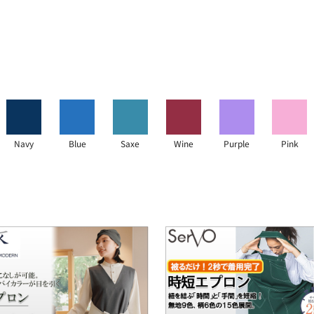
Navy
Blue
Saxe
Wine
Purple
Pink