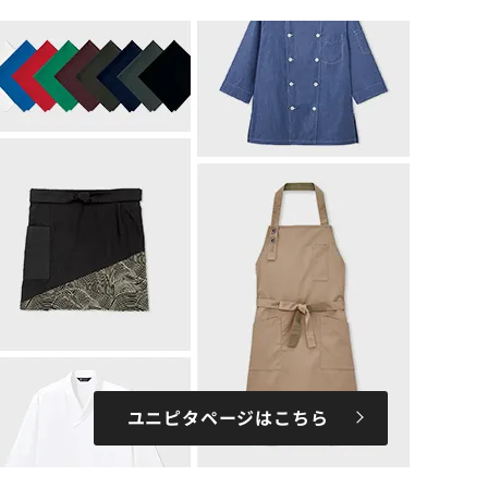
ユニピタページはこちら