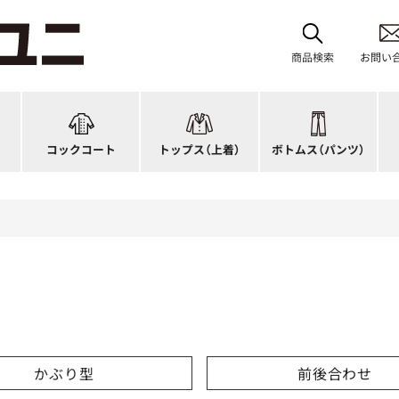
レディース
ブルゾン
和風パンツ・スカート
バ
ジップ・ファスナータイプ
作務衣
キュロット
和
商品検索
お問い
ショップコート
法被(はっぴ)
イージーパンツ
洋
スタンダード
調理白衣
ワンピース
コ
ファッション
カットソー
厨房シューズ
衛
コックコート
トップス
（上着）
ボトムス
（パンツ）
n)
キッズ
ジャンバー
フロアシューズ
ヘ
かぶり型
前後合わせ