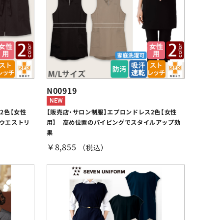
N00919
2色【女性
【販売店・サロン制服】エプロンドレス2色【女性
ウエストリ
用】 高め位置のパイピングでスタイルアップ効
果
￥8,855
（税込）