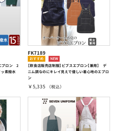
FK7189
エプロン 2
【飲食店販売店制服】ビブスエプロン【兼用】 デ
フッ素撥水
ニム調なのにキレイ見えで優しい着心地のエプロ
ン
￥5,335
（税込）