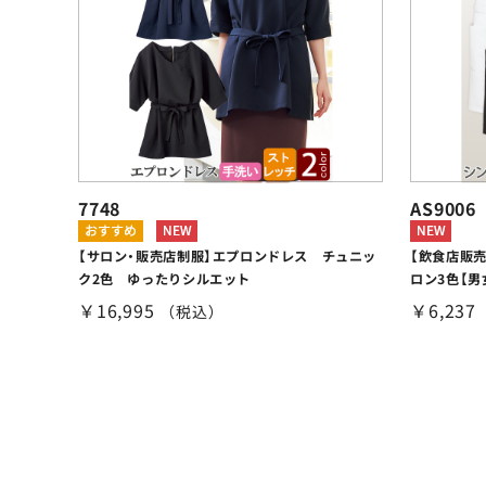
7748
AS9006
【サロン・販売店制服】エプロンドレス チュニッ
【飲食店販
ク2色 ゆったりシルエット
ロン3色【男
￥16,995
￥6,237
（税込）