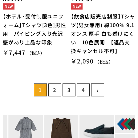
【ホテル・受付制服ユニフ
【飲食店販売店制服】Tシャ
ォーム】Tシャツ[3色]男性
ツ(男女兼用) 綿100% 9.1
用 パイピング入り光沢
オンス 厚手 白も透けにく
感があり上品な印象
い 10色展開 【返品交
換キャンセル不可】
￥7,447
（税込）
￥2,090
（税込）
1
2
3
4
›