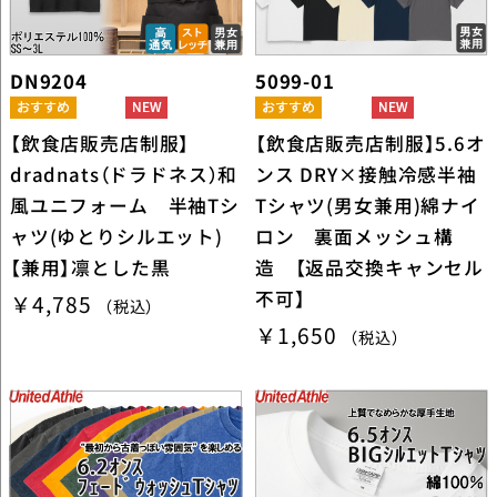
DN9204
5099-01
【飲食店販売店制服】
【飲食店販売店制服】5.6オ
dradnats（ドラドネス）和
ンス DRY×接触冷感半袖
風ユニフォーム 半袖Tシ
Tシャツ(男女兼用)綿ナイ
ャツ(ゆとりシルエット)
ロン 裏面メッシュ構
【兼用】凛とした黒
造 【返品交換キャンセル
不可】
￥4,785
（税込）
￥1,650
（税込）