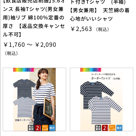
【飲食店販売店制服】5.6オ
ト付きTシャツ (半袖)
ンス 長袖Tシャツ(男女兼
【男女兼用】 天竺綿の着
用)袖リブ 綿100%定番の
心地がいいシャツ
厚さ 【返品交換キャンセ
￥2,563
（税込）
ル不可】
￥1,760 ～ ￥2,090
（税込）