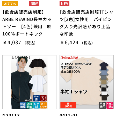
【飲食店販売店制服】
【飲食店販売店制服】Tシャ
ARBE REWIND長袖カッ
ツ[3色]女性用 パイピン
トソー 【4色】兼用 綿
グ入り光沢感があり上品
100％ボートネック
な印象
￥4,037
￥6,424
（税込）
（税込）
N23117
4411-01