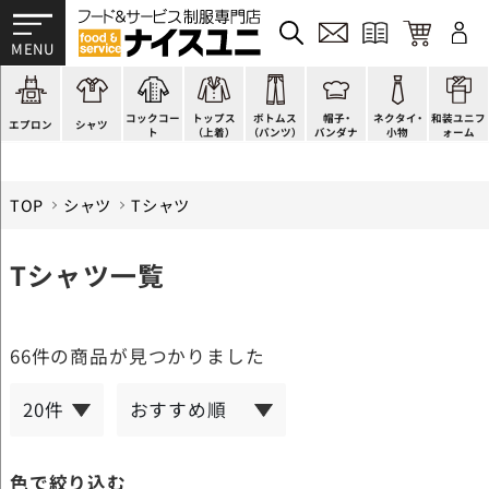
かぶり型
ピンタック
ショップコート
法被(はっぴ)
イージーパンツ
洋帽子
ネクタイ
帯
スモック風
Tシャツ
スタンダード
調理白衣
ワンピース
コック帽
蝶ネクタイ
草履、足袋など
厨房用
ポロシャツ
ファッション
カットソー
厨房シューズ
衛生帽子
リボン・スカーフ
着付小物
コックコー
トップス
ボトムス
帽子・
ネクタイ・
和装ユニフ
ラップエプロン
和風シャツ(Asian)
キッズ
ジャンバー
フロアシューズ
ヘアネット
クロスタイ
きもの
エプロン
シャツ
ト
（上着）
（パンツ）
バンダナ
小物
ォーム
TOP
シャツ
Tシャツ
Tシャツ一覧
66件
の商品が見つかりました
色で絞り込む