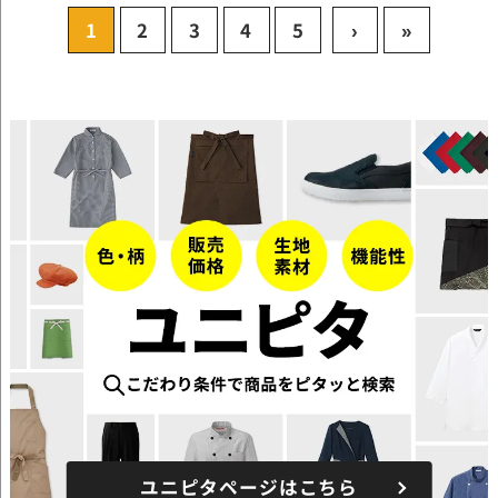
1
2
3
4
5
›
»
ユニピタページはこちら