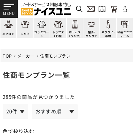
かぶり型
ピンタック
ショップコート
法被(はっぴ)
イージーパンツ
洋帽子
ネクタイ
帯
スモック風
Tシャツ
スタンダード
調理白衣
ワンピース
コック帽
蝶ネクタイ
草履、足袋など
厨房用
ポロシャツ
ファッション
カットソー
厨房シューズ
衛生帽子
リボン・スカーフ
着付小物
コックコー
トップス
ボトムス
帽子・
ネクタイ・
和装ユニフ
ラップエプロン
和風シャツ(Asian)
キッズ
ジャンバー
フロアシューズ
ヘアネット
クロスタイ
きもの
エプロン
シャツ
ト
（上着）
（パンツ）
バンダナ
小物
ォーム
TOP
メーカー
住商モンブラン
住商モンブラン一覧
285件
の商品が見つかりました
色で絞り込む