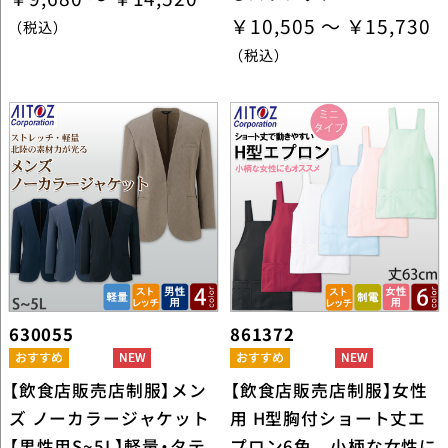
￥10,505 ～ ￥15,730
（税込）
（税込）
630055
861372
【飲食店販売店制服】メン
【飲食店販売店制服】女性
ズ ノーカラージャケット
用 H型胸付ショート丈エ
【男性用S~5L】軽量・タテ
プロン6色 小柄な女性に