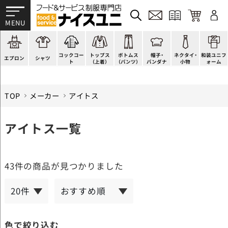
かぶり型
ピンタック
ショップコート
法被(はっぴ)
イージーパンツ
洋帽子
ネクタイ
帯
スモック風
Tシャツ
スタンダード
調理白衣
ワンピース
コック帽
蝶ネクタイ
草履、足袋など
厨房用
ポロシャツ
ファッション
カットソー
厨房シューズ
衛生帽子
リボン・スカーフ
着付小物
コックコー
トップス
ボトムス
帽子・
ネクタイ・
和装ユニフ
ラップエプロン
和風シャツ(Asian)
キッズ
ジャンバー
フロアシューズ
ヘアネット
クロスタイ
きもの
エプロン
シャツ
ト
（上着）
（パンツ）
バンダナ
小物
ォーム
TOP
メーカー
アイトス
アイトス一覧
43件
の商品が見つかりました
色で絞り込む