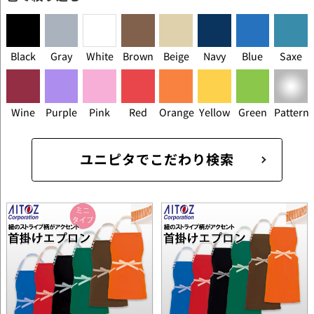
Black
Gray
White
Brown
Beige
Navy
Blue
Saxe
Wine
Purple
Pink
Red
Orange
Yellow
Green
Pattern
ユニピタでこだわり検索