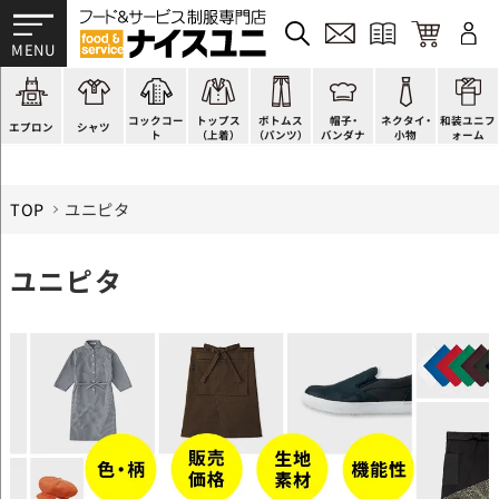
かぶり型
ピンタック
ショップコート
法被(はっぴ)
イージーパンツ
洋帽子
ネクタイ
帯
スモック風
Tシャツ
スタンダード
調理白衣
ワンピース
コック帽
蝶ネクタイ
草履、足袋など
厨房用
ポロシャツ
ファッション
カットソー
厨房シューズ
衛生帽子
リボン・スカーフ
着付小物
コックコー
トップス
ボトムス
帽子・
ネクタイ・
和装ユニフ
ラップエプロン
和風シャツ(Asian)
キッズ
ジャンバー
フロアシューズ
ヘアネット
クロスタイ
きもの
エプロン
シャツ
ト
（上着）
（パンツ）
バンダナ
小物
ォーム
TOP
ユニピタ
ユニピタ