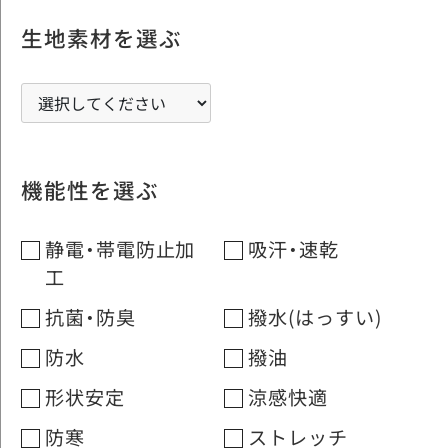
生地素材を選ぶ
機能性を選ぶ
静電・帯電防止加
吸汗・速乾
工
抗菌・防臭
撥水(はっすい)
防水
撥油
形状安定
涼感快適
防寒
ストレッチ