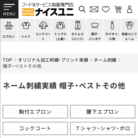
かぶり型
ピンタック
ショップコート
法被(はっぴ)
イージーパンツ
洋帽子
ネクタイ
帯
スモック風
Tシャツ
スタンダード
調理白衣
ワンピース
コック帽
蝶ネクタイ
草履、足袋など
厨房用
ポロシャツ
ファッション
カットソー
厨房シューズ
衛生帽子
リボン・スカーフ
着付小物
コックコー
トップス
ボトムス
帽子・
ネクタイ・
和装ユニフ
ラップエプロン
和風シャツ(Asian)
キッズ
ジャンバー
フロアシューズ
ヘアネット
クロスタイ
きもの
エプロン
シャツ
ト
（上着）
（パンツ）
バンダナ
小物
ォーム
TOP
オリジナル加工刺繍・プリント実績
ネーム刺繍
帽子・ベストその他
ネーム刺繍実績 帽子・ベストその他
胸付エプロン
腰下エプロン
コックコート
Ｔシャツ・シャツ・ポロ