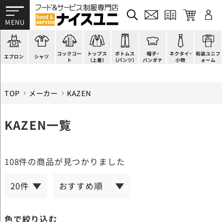
かぶり型
ピンタック
ショップコート
法被(はっぴ)
イージーパンツ
洋帽子
ネクタイ
帯
スモック風
Tシャツ
スタンダード
調理白衣
ワンピース
コック帽
蝶ネクタイ
草履、足袋など
厨房用
ポロシャツ
ファッション
カットソー
厨房シューズ
衛生帽子
リボン・スカーフ
着付小物
コックコー
トップス
ボトムス
帽子・
ネクタイ・
和装ユニフ
ラップエプロン
和風シャツ(Asian)
キッズ
ジャンバー
フロアシューズ
ヘアネット
クロスタイ
きもの
エプロン
シャツ
ト
（上着）
（パンツ）
バンダナ
小物
ォーム
TOP
メーカー
KAZEN
KAZEN一覧
108件
の商品が見つかりました
色で絞り込む