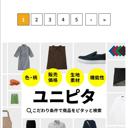
1
2
3
4
5
›
»