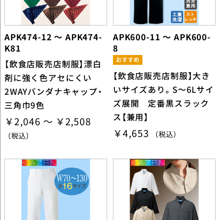
APK474-12 ～ APK474-
APK600-11 ～ APK600-
K81
8
【飲食店販売店制服】漂白
【飲食店販売店制服】大き
剤に強く色アセにくい
いサイズあり。S〜6Lサイ
2WAYバンダナキャップ・
ズ展開 定番黒スラック
三角巾9色
ス【兼用】
￥2,046 ～ ￥2,508
￥4,653
（税込）
（税込）