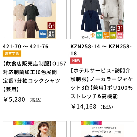
421-70 ～ 421-76
KZN258-14 ～ KZN258-
18
【飲食店販売店制服】O157
【ホテルサービス・訪問介
対応制菌加工!6色展開
護制服】ノーカラージャケ
定番7分袖コックシャツ
ット3色【兼用】ポリ100%
【兼用】
ストレッチ&高機能
￥5,280
（税込）
￥14,168
（税込）