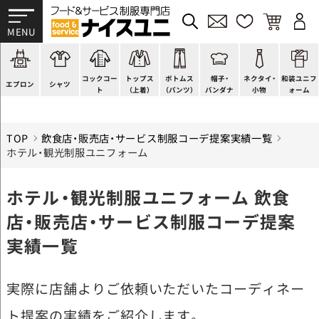
かぶり型
ピンタック
ショップコート
法被(はっぴ)
イージーパンツ
洋帽子
ネクタイ
帯
スモック風
Tシャツ
スタンダード
調理白衣
ワンピース
コック帽
蝶ネクタイ
草履、足袋など
厨房用
ポロシャツ
ファッション
カットソー
厨房シューズ
衛生帽子
リボン・スカーフ
着付小物
コックコー
トップス
ボトムス
帽子・
ネクタイ・
和装ユニフ
ラップエプロン
和風シャツ(Asian)
キッズ
ジャンバー
フロアシューズ
ヘアネット
クロスタイ
きもの
エプロン
シャツ
ト
（上着）
（パンツ）
バンダナ
小物
ォーム
TOP
飲食店・販売店・サービス制服コーデ提案実績一覧
ホテル・観光制服ユニフォーム
ホテル・観光制服ユニフォーム 飲食
店・販売店・サービス制服コーデ提案
実績一覧
実際に店舗よりご依頼いただいたコーディネー
ト提案の実績をご紹介します。