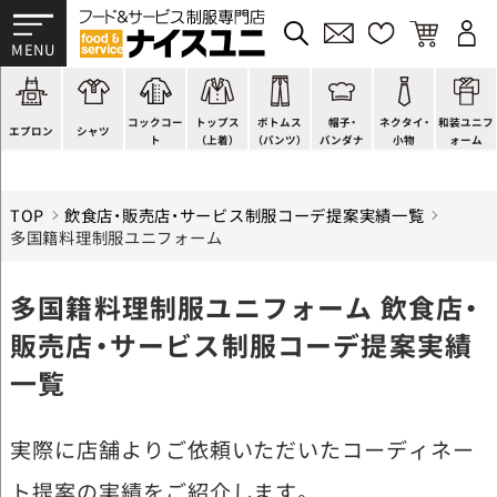
かぶり型
ピンタック
ショップコート
法被(はっぴ)
イージーパンツ
洋帽子
ネクタイ
帯
スモック風
Tシャツ
スタンダード
調理白衣
ワンピース
コック帽
蝶ネクタイ
草履、足袋など
厨房用
ポロシャツ
ファッション
カットソー
厨房シューズ
衛生帽子
リボン・スカーフ
着付小物
コックコー
トップス
ボトムス
帽子・
ネクタイ・
和装ユニフ
ラップエプロン
和風シャツ(Asian)
キッズ
ジャンバー
フロアシューズ
ヘアネット
クロスタイ
きもの
エプロン
シャツ
ト
（上着）
（パンツ）
バンダナ
小物
ォーム
TOP
飲食店・販売店・サービス制服コーデ提案実績一覧
多国籍料理制服ユニフォーム
多国籍料理制服ユニフォーム 飲食店・
販売店・サービス制服コーデ提案実績
一覧
実際に店舗よりご依頼いただいたコーディネー
ト提案の実績をご紹介します。