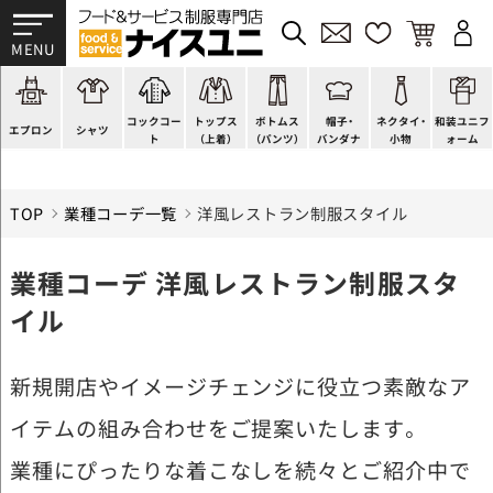
かぶり型
ピンタック
ショップコート
法被(はっぴ)
イージーパンツ
洋帽子
ネクタイ
帯
スモック風
Tシャツ
スタンダード
調理白衣
ワンピース
コック帽
蝶ネクタイ
草履、足袋など
厨房用
ポロシャツ
ファッション
カットソー
厨房シューズ
衛生帽子
リボン・スカーフ
着付小物
コックコー
トップス
ボトムス
帽子・
ネクタイ・
和装ユニフ
ラップエプロン
和風シャツ(Asian)
キッズ
ジャンバー
フロアシューズ
ヘアネット
クロスタイ
きもの
エプロン
シャツ
ト
（上着）
（パンツ）
バンダナ
小物
ォーム
TOP
業種コーデ一覧
洋風レストラン制服スタイル
業種コーデ 洋風レストラン制服スタ
イル
新規開店やイメージチェンジに役立つ素敵なア
イテムの組み合わせをご提案いたします。
業種にぴったりな着こなしを続々とご紹介中で