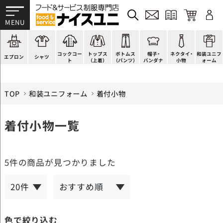
かぶり型
ピンタック
ショップコート
法被(はっぴ)
イージーパンツ
洋帽子
ネクタイ
帯
スモック風
Tシャツ
スタンダード
調理白衣
ワンピース
コック帽
蝶ネクタイ
草履、足袋など
厨房用
ポロシャツ
ファッション
カットソー
厨房シューズ
衛生帽子
リボン・スカーフ
着付小物
コックコー
トップス
ボトムス
帽子・
ネクタイ・
和装ユニフ
ラップエプロン
和風シャツ(Asian)
キッズ
ジャンバー
フロアシューズ
ヘアネット
クロスタイ
きもの
エプロン
シャツ
ト
（上着）
（パンツ）
バンダナ
小物
ォーム
TOP
和装ユニフォーム
着付小物
着付小物一覧
5件
の商品が見つかりました
色で絞り込む