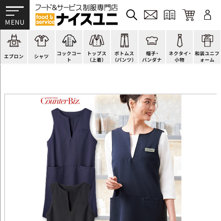
かぶり型
ピンタック
ショップコート
法被(はっぴ)
イージーパンツ
洋帽子
ネクタイ
帯
スモック風
Tシャツ
スタンダード
調理白衣
ワンピース
コック帽
蝶ネクタイ
草履、足袋など
厨房用
ポロシャツ
ファッション
カットソー
厨房シューズ
衛生帽子
リボン・スカーフ
着付小物
コックコー
トップス
ボトムス
帽子・
ネクタイ・
和装ユニフ
ラップエプロン
和風シャツ(Asian)
キッズ
ジャンバー
フロアシューズ
ヘアネット
クロスタイ
きもの
エプロン
シャツ
ト
（上着）
（パンツ）
バンダナ
小物
ォーム