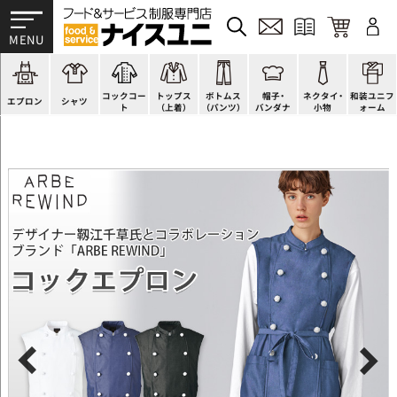
かぶり型
ピンタック
ショップコート
法被(はっぴ)
イージーパンツ
洋帽子
ネクタイ
帯
スモック風
Tシャツ
スタンダード
調理白衣
ワンピース
コック帽
蝶ネクタイ
草履、足袋など
厨房用
ポロシャツ
ファッション
カットソー
厨房シューズ
衛生帽子
リボン・スカーフ
着付小物
コックコー
トップス
ボトムス
帽子・
ネクタイ・
和装ユニフ
ラップエプロン
和風シャツ(Asian)
キッズ
ジャンバー
フロアシューズ
ヘアネット
クロスタイ
きもの
エプロン
シャツ
ト
（上着）
（パンツ）
バンダナ
小物
ォーム