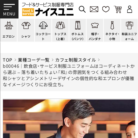
かぶり型
ピンタック
ショップコート
法被(はっぴ)
イージーパンツ
洋帽子
ネクタイ
帯
スモック風
Tシャツ
スタンダード
調理白衣
ワンピース
コック帽
蝶ネクタイ
草履、足袋など
厨房用
ポロシャツ
ファッション
カットソー
厨房シューズ
衛生帽子
リボン・スカーフ
着付小物
コックコー
トップス
ボトムス
帽子・
ネクタイ・
和装ユニフ
ラップエプロン
和風シャツ(Asian)
キッズ
ジャンバー
フロアシューズ
ヘアネット
クロスタイ
きもの
エプロン
シャツ
ト
（上着）
（パンツ）
バンダナ
小物
ォーム
TOP
業種コーデ一覧
カフェ制服スタイル
b00046｜飲食店・サービス制服ユニフォームはコーディネートか
ら選ぶ – 落ち着いたちょい『和』の雰囲気をつくる組み合わせ
和シャツとアシンメトリーデザインの個性的な和エプロンが優雅
なイメージつくりにお役立ち。