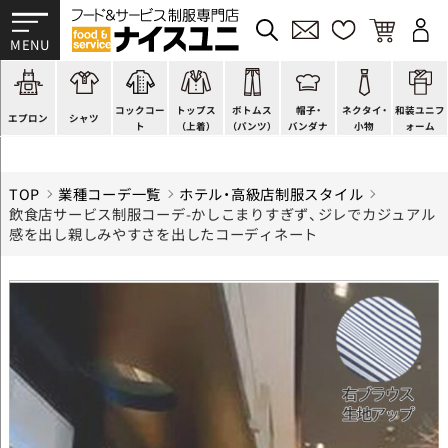
かぶり型
ピンタック
ショップコート
法被(はっぴ)
イージーパンツ
洋帽子
ネクタイ
帯
スモック風
Tシャツ
スタンダード
調理白衣
ワンピース
コック帽
蝶ネクタイ
草履、足袋など
厨房用
ポロシャツ
ファッション
カットソー
厨房シューズ
衛生帽子
リボン・スカーフ
着付小物
コックコー
トップス
ボトムス
帽子・
ネクタイ・
和装ユニフ
ラップエプロン
和風シャツ(Asian)
キッズ
ジャンバー
フロアシューズ
ヘアネット
クロスタイ
きもの
エプロン
シャツ
ト
（上着）
（パンツ）
バンダナ
小物
ォーム
TOP
業種コーデ一覧
ホテル・高級店制服スタイル
飲食店サービス制服コーデ-かしこまりすぎず、ジレでカジュアル
感を出し親しみやすさを出したコーディネート