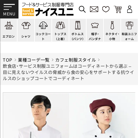
かぶり型
ピンタック
ショップコート
法被(はっぴ)
イージーパンツ
洋帽子
ネクタイ
帯
スモック風
Tシャツ
スタンダード
調理白衣
ワンピース
コック帽
蝶ネクタイ
草履、足袋など
厨房用
ポロシャツ
ファッション
カットソー
厨房シューズ
衛生帽子
リボン・スカーフ
着付小物
コックコー
トップス
ボトムス
帽子・
ネクタイ・
和装ユニフ
ラップエプロン
和風シャツ(Asian)
キッズ
ジャンバー
フロアシューズ
ヘアネット
クロスタイ
きもの
エプロン
シャツ
ト
（上着）
（パンツ）
バンダナ
小物
ォーム
TOP
業種コーデ一覧
カフェ制服スタイル
飲食店・サービス制服ユニフォームはコーディネートから選ぶ –
目に見えないウイルスの脅威から食の安心をサポートする抗ウイ
ルスのショップコートでコーディネート