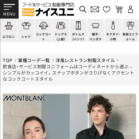
かぶり型
ピンタック
ショップコート
法被(はっぴ)
イージーパンツ
洋帽子
ネクタイ
帯
スモック風
Tシャツ
スタンダード
調理白衣
ワンピース
コック帽
蝶ネクタイ
草履、足袋など
厨房用
ポロシャツ
ファッション
カットソー
厨房シューズ
衛生帽子
リボン・スカーフ
着付小物
コックコー
トップス
ボトムス
帽子・
ネクタイ・
和装ユニフ
ラップエプロン
和風シャツ(Asian)
キッズ
ジャンバー
フロアシューズ
ヘアネット
クロスタイ
きもの
エプロン
シャツ
ト
（上着）
（パンツ）
バンダナ
小物
ォーム
TOP
業種コーデ一覧
洋風レストラン制服スタイル
飲食店・サービス制服ユニフォームはコーディネートから選ぶ –
シンプルがカッコイイ。スナップボタンがさりげなくアクセント
なコックコートスタイル