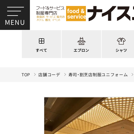
ワンショルダー
ウイングカラー
前後合わせ
オープンカラー
かぶり型
ピンタック
スモック風
Tシャツ
厨房用
ポロシャツ
すべて
エプロン
シャツ
ラップエプロン
和風シャツ(Asia
TOP
店舗コーデ
寿司・割烹店制服ユニフォーム