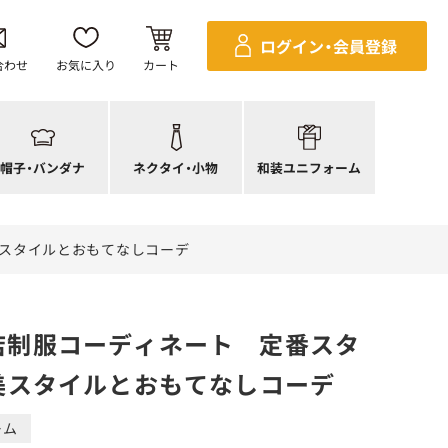
ンダナ
四角巾
セパレ上着
ログイン・
会員登録
帽子
ポーチ・バッグ
セパレボトムス(パンツ、スカート)
合わせ
お気に入り
カート
帽子
ネクタイ
帯
ック帽
蝶ネクタイ
草履、足袋など
生帽子
リボン・スカーフ
着付小物
帽子・
バンダナ
ネクタイ・
小物
和装ユニフォーム
アネット
クロスタイ
きもの
ル美スタイルとおもてなしコーデ
飲食店制服コーディネート 定番スタ
美スタイルとおもてなしコーデ
ーム