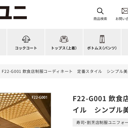
レディース
ブルゾン
和風パンツ・スカート
バ
ジップ・ファスナータイプ
作務衣
キュロット
和
商品検索
お問い
ショップコート
法被(はっぴ)
イージーパンツ
洋
スタンダード
調理白衣
ワンピース
コ
ファッション
カットソー
厨房シューズ
衛
コックコート
トップス
（上着）
ボトムス
（パンツ）
n)
キッズ
ジャンバー
フロアシューズ
ヘ
F22-G001 飲食店制服コーディネート 定番スタイル シンプ
F22-G001 
イル シンプル
寿司・割烹店制服ユニフォ