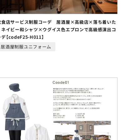
飲食店サービス制服コーデ 居酒屋×高級店×落ち着いた
｜ネイビー和シャツ×ウグイス色エプロンで高級感演出コ
デ【codeF25-H011】
居酒屋制服ユニフォーム