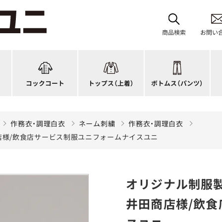
レディース
ブルゾン
和風パンツ・スカート
バ
ジップ・ファスナータイプ
作務衣
キュロット
和
商品検索
お問い
ショップコート
法被(はっぴ)
イージーパンツ
洋
スタンダード
調理白衣
ワンピース
コ
ファッション
カットソー
厨房シューズ
衛
コックコート
トップス
（上着）
ボトムス
（パンツ）
n)
キッズ
ジャンバー
フロアシューズ
ヘ
作務衣・調理白衣
ネーム刺繍
作務衣・調理白衣
店様/飲食店サービス制服ユニフォームナイスユニ
オリジナル制服製
井田商店様/飲