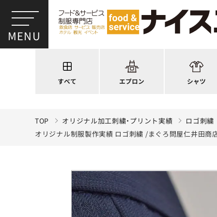
ワンショルダー
ウイングカラー
前後合わせ
オープンカラー
かぶり型
ピンタック
スモック風
Tシャツ
厨房用
ポロシャツ
すべて
エプロン
シャツ
ラップエプロン
和風シャツ(Asia
TOP
オリジナル加工刺繍・プリント実績
ロゴ刺繍
オリジナル制服製作実績 ロゴ刺繍 /まぐろ問屋仁井田商