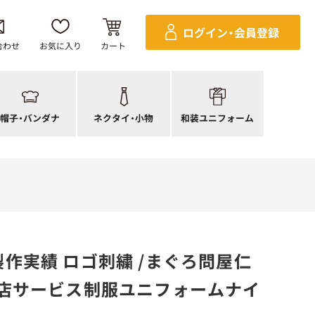
ンダナ
四角巾
セパレ上着
ログイン・
会員登録
帽子
ポーチ・バッグ
セパレボトムス(パンツ、スカート)
合わせ
お気に入り
カート
帽子
ネクタイ
帯
ック帽
蝶ネクタイ
草履、足袋など
生帽子
リボン・スカーフ
着付小物
帽子・
バンダナ
ネクタイ・
小物
和装ユニフォーム
アネット
クロスタイ
きもの
作実績 ロゴ刺繍 /まぐろ問屋仁
食店サービス制服ユニフォームナイ