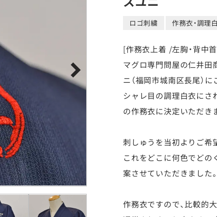
スユニ
ロゴ刺繍
作務衣・調理
[作務衣上着 /左胸・背中首
マグロ専門問屋の仁井田
ニ（福岡市城南区長尾）に
シャレ目の調理白衣にさ
の作務衣に決定いただき
刺しゅうを当初よりご希
これをどこに何色でどの
案させていただきました
作務衣ですので、比較的