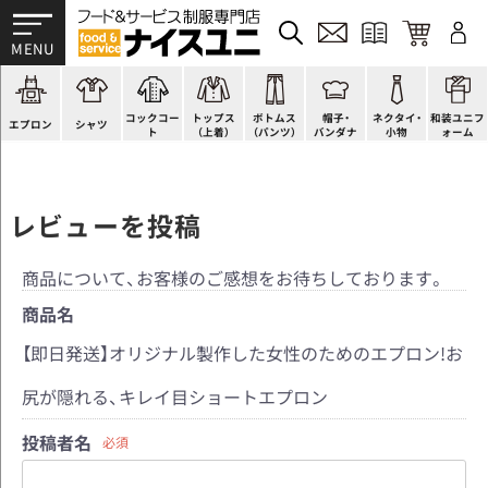
かぶり型
ピンタック
ショップコート
法被(はっぴ)
イージーパンツ
洋帽子
ネクタイ
帯
スモック風
Tシャツ
スタンダード
調理白衣
ワンピース
コック帽
蝶ネクタイ
草履、足袋など
厨房用
ポロシャツ
ファッション
カットソー
厨房シューズ
衛生帽子
リボン・スカーフ
着付小物
コックコー
トップス
ボトムス
帽子・
ネクタイ・
和装ユニフ
ラップエプロン
和風シャツ(Asian)
キッズ
ジャンバー
フロアシューズ
ヘアネット
クロスタイ
きもの
エプロン
シャツ
ト
（上着）
（パンツ）
バンダナ
小物
ォーム
レビューを投稿
商品について、お客様のご感想をお待ちしております。
商品名
【即日発送】オリジナル製作した女性のためのエプロン!お
尻が隠れる、キレイ目ショートエプロン
投稿者名
必須