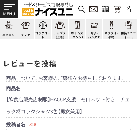
かぶり型
ピンタック
ショップコート
法被(はっぴ)
イージーパンツ
洋帽子
ネクタイ
帯
スモック風
Tシャツ
スタンダード
調理白衣
ワンピース
コック帽
蝶ネクタイ
草履、足袋など
厨房用
ポロシャツ
ファッション
カットソー
厨房シューズ
衛生帽子
リボン・スカーフ
着付小物
コックコー
トップス
ボトムス
帽子・
ネクタイ・
和装ユニフ
ラップエプロン
和風シャツ(Asian)
キッズ
ジャンバー
フロアシューズ
ヘアネット
クロスタイ
きもの
エプロン
シャツ
ト
（上着）
（パンツ）
バンダナ
小物
ォーム
レビューを投稿
商品について、お客様のご感想をお待ちしております。
商品名
【飲食店販売店制服】HACCP支援 袖口ネット付き チェ
ック柄コックシャツ3色【男女兼用】
投稿者名
必須