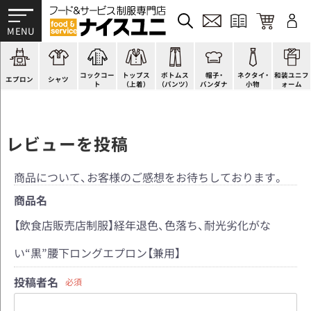
かぶり型
ピンタック
ショップコート
法被(はっぴ)
イージーパンツ
洋帽子
ネクタイ
帯
スモック風
Tシャツ
スタンダード
調理白衣
ワンピース
コック帽
蝶ネクタイ
草履、足袋など
厨房用
ポロシャツ
ファッション
カットソー
厨房シューズ
衛生帽子
リボン・スカーフ
着付小物
コックコー
トップス
ボトムス
帽子・
ネクタイ・
和装ユニフ
ラップエプロン
和風シャツ(Asian)
キッズ
ジャンバー
フロアシューズ
ヘアネット
クロスタイ
きもの
エプロン
シャツ
ト
（上着）
（パンツ）
バンダナ
小物
ォーム
レビューを投稿
商品について、お客様のご感想をお待ちしております。
商品名
【飲食店販売店制服】経年退色、色落ち、耐光劣化がな
い“黒”腰下ロングエプロン【兼用】
投稿者名
必須