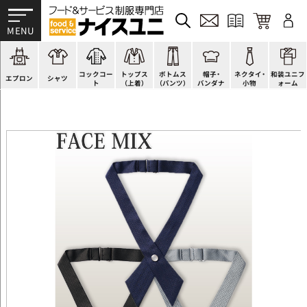
かぶり型
ピンタック
ショップコート
法被(はっぴ)
イージーパンツ
洋帽子
ネクタイ
帯
スモック風
Tシャツ
スタンダード
調理白衣
ワンピース
コック帽
蝶ネクタイ
草履、足袋など
厨房用
ポロシャツ
ファッション
カットソー
厨房シューズ
衛生帽子
リボン・スカーフ
着付小物
コックコー
トップス
ボトムス
帽子・
ネクタイ・
和装ユニフ
ラップエプロン
和風シャツ(Asian)
キッズ
ジャンバー
フロアシューズ
ヘアネット
クロスタイ
きもの
エプロン
シャツ
ト
（上着）
（パンツ）
バンダナ
小物
ォーム