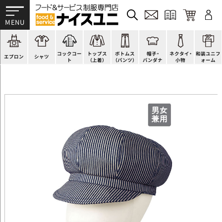
かぶり型
ピンタック
ショップコート
法被(はっぴ)
イージーパンツ
洋帽子
ネクタイ
帯
スモック風
Tシャツ
スタンダード
調理白衣
ワンピース
コック帽
蝶ネクタイ
草履、足袋など
厨房用
ポロシャツ
ファッション
カットソー
厨房シューズ
衛生帽子
リボン・スカーフ
着付小物
コックコー
トップス
ボトムス
帽子・
ネクタイ・
和装ユニフ
ラップエプロン
和風シャツ(Asian)
キッズ
ジャンバー
フロアシューズ
ヘアネット
クロスタイ
きもの
エプロン
シャツ
ト
（上着）
（パンツ）
バンダナ
小物
ォーム