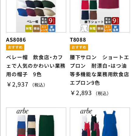
AS8086
T8088
ベレー帽 飲食店・カフ
腰下サロン ショートエ
ェで人気のかわいい業務
プロン 耐漂白・はつ油
用の帽子 9色
等多機能な業務用飲食店
エプロン9色
￥2,937
（税込）
￥2,893
（税込）