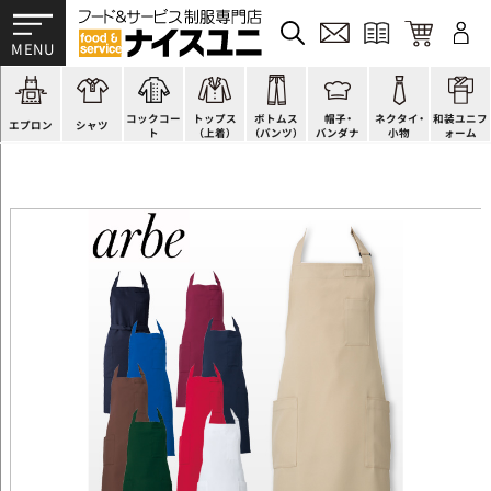
かぶり型
ピンタック
ショップコート
法被(はっぴ)
イージーパンツ
洋帽子
ネクタイ
帯
スモック風
Tシャツ
スタンダード
調理白衣
ワンピース
コック帽
蝶ネクタイ
草履、足袋など
厨房用
ポロシャツ
ファッション
カットソー
厨房シューズ
衛生帽子
リボン・スカーフ
着付小物
コックコー
トップス
ボトムス
帽子・
ネクタイ・
和装ユニフ
ラップエプロン
和風シャツ(Asian)
キッズ
ジャンバー
フロアシューズ
ヘアネット
クロスタイ
きもの
エプロン
シャツ
ト
（上着）
（パンツ）
バンダナ
小物
ォーム