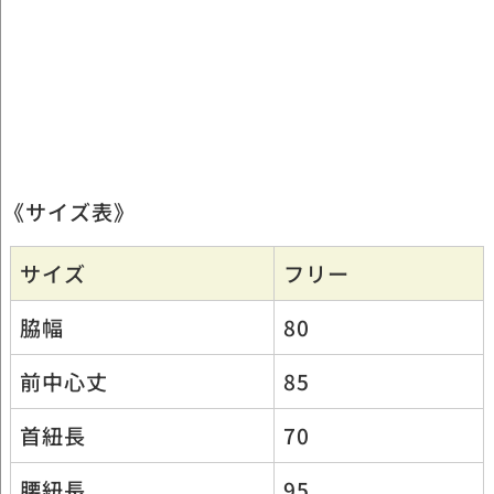
《サイズ表》
サイズ
フリー
脇幅
80
前中心丈
85
首紐長
70
腰紐長
95