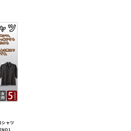
和シャツ
NO1