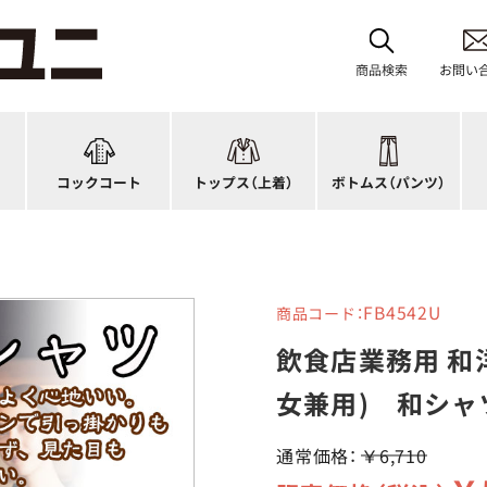
レディース
ブルゾン
和風パンツ・スカート
バ
ジップ・ファスナータイプ
作務衣
キュロット
和
商品検索
お問い
ショップコート
法被(はっぴ)
イージーパンツ
洋
スタンダード
調理白衣
ワンピース
コ
ファッション
カットソー
厨房シューズ
衛
コックコート
トップス
（上着）
ボトムス
（パンツ）
n)
キッズ
ジャンバー
フロアシューズ
ヘ
FB4542U
商品コード：
飲食店業務用 和
女兼用) 和シャ
通常価格：
￥6,710