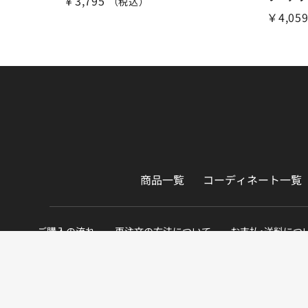
￥3,795
（税込）
￥4,05
商品一覧
コーディネート一覧
ご購入の流れ
再注文の方法について
お支払・送料につ