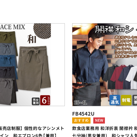
2
FB4542U
販売店制服】 個性的なアシンメト
飲食店業務用 和洋折衷 開襟衿 
イン 和エプロン6色【兼用】
七分袖(男女兼用) 和シャツ人気