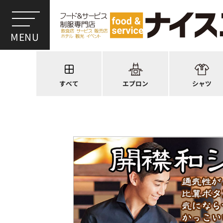
ワンショルダー
ウイングカラー
前後合わせ
オープンカラー
かぶり型
ピンタック
スモック風
Tシャツ
厨房用
ポロシャツ
すべて
エプロン
シャツ
ラップエプロン
和風シャツ(Asia