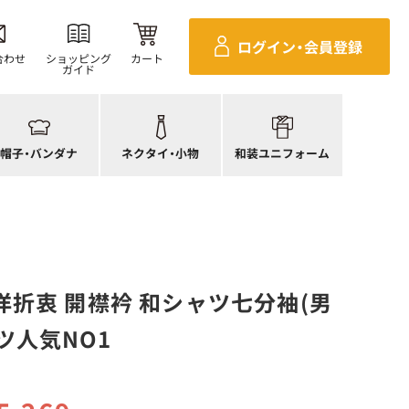
ンダナ
四角巾
セパレ上着
ログイン・
会員登録
帽子
ポーチ・バッグ
セパレボトムス(パンツ、スカート)
合わせ
ショッピング
カート
ガイド
帽子
ネクタイ
帯
ック帽
蝶ネクタイ
草履、足袋など
生帽子
リボン・スカーフ
着付小物
帽子・
バンダナ
ネクタイ・
小物
和装ユニフォーム
アネット
クロスタイ
きもの
洋折衷 開襟衿 和シャツ七分袖(男
ツ人気NO1