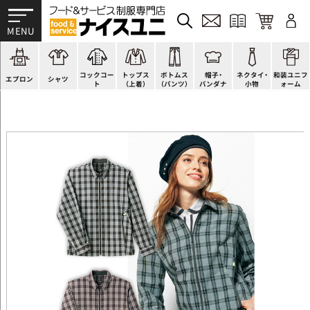
かぶり型
ピンタック
ショップコート
法被(はっぴ)
イージーパンツ
洋帽子
ネクタイ
帯
スモック風
Tシャツ
スタンダード
調理白衣
ワンピース
コック帽
蝶ネクタイ
草履、足袋など
厨房用
ポロシャツ
ファッション
カットソー
厨房シューズ
衛生帽子
リボン・スカーフ
着付小物
コックコー
トップス
ボトムス
帽子・
ネクタイ・
和装ユニフ
ラップエプロン
和風シャツ(Asian)
キッズ
ジャンバー
フロアシューズ
ヘアネット
クロスタイ
きもの
エプロン
シャツ
ト
（上着）
（パンツ）
バンダナ
小物
ォーム