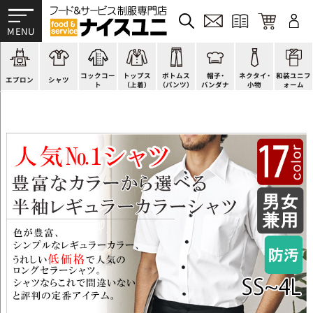
かぶり型
ピンタック
ショップコート
法被(はっぴ)
イージーパンツ
洋帽子
ネクタイ
帯
スモック風
Tシャツ
スタンダード
調理白衣
ワンピース
コック帽
蝶ネクタイ
草履、足袋など
厨房用
ポロシャツ
ファッション
カットソー
厨房シューズ
衛生帽子
リボン・スカーフ
着付小物
コックコー
トップス
ボトムス
帽子・
ネクタイ・
和装ユニフ
ラップエプロン
和風シャツ(Asian)
キッズ
ジャンバー
フロアシューズ
ヘアネット
クロスタイ
きもの
エプロン
シャツ
ト
（上着）
（パンツ）
バンダナ
小物
ォーム