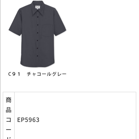
商
品
コ
EP5963
ー