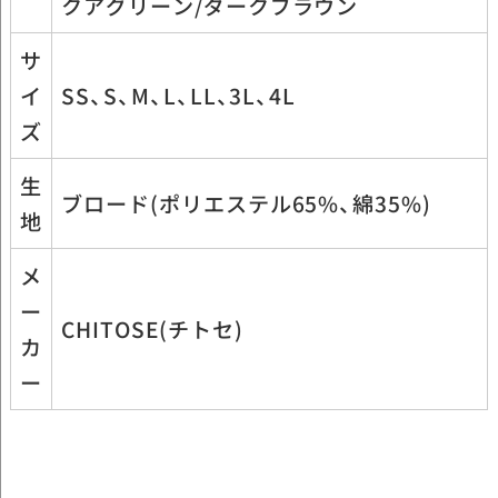
クアグリーン/ダークブラウン
サ
イ
SS、S、M、L、LL、3L、4L
ズ
生
ブロード(ポリエステル65%、綿35%)
地
メ
ー
CHITOSE(チトセ)
カ
ー