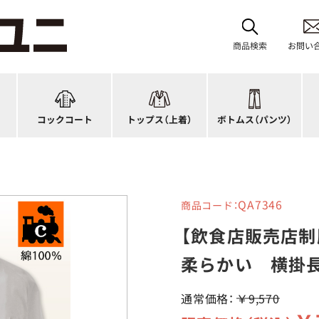
レディース
ブルゾン
和風パンツ・スカート
バ
ジップ・ファスナータイプ
作務衣
キュロット
和
商品検索
お問い
ショップコート
法被(はっぴ)
イージーパンツ
洋
スタンダード
調理白衣
ワンピース
コ
ファッション
カットソー
厨房シューズ
衛
コックコート
トップス
（上着）
ボトムス
（パンツ）
n)
キッズ
ジャンバー
フロアシューズ
ヘ
QA7346
商品コード：
【飲食店販売店制
柔らかい 横掛長
通常価格：
￥9,570