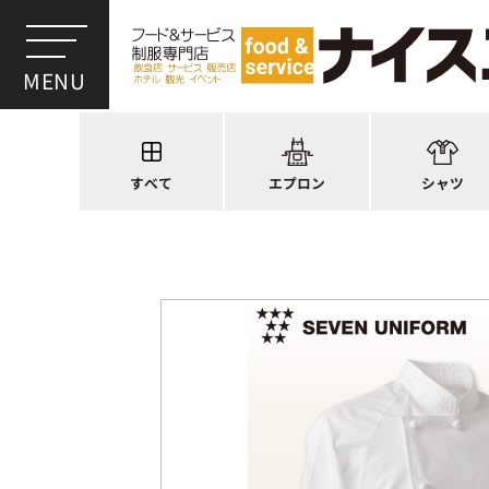
ワンショルダー
ウイングカラー
前後合わせ
オープンカラー
かぶり型
ピンタック
スモック風
Tシャツ
厨房用
ポロシャツ
すべて
エプロン
シャツ
ラップエプロン
和風シャツ(Asia