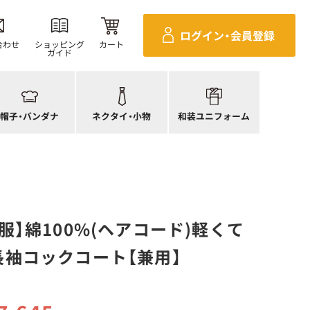
ンダナ
四角巾
セパレ上着
ログイン・
会員登録
帽子
ポーチ・バッグ
セパレボトムス(パンツ、スカート)
合わせ
ショッピング
カート
ガイド
帽子
ネクタイ
帯
ック帽
蝶ネクタイ
草履、足袋など
生帽子
リボン・スカーフ
着付小物
帽子・
バンダナ
ネクタイ・
小物
和装ユニフォーム
アネット
クロスタイ
きもの
服】綿100%(ヘアコード)軽くて
袖コックコート【兼用】