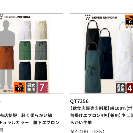
4
QT7356
【飲食店販売店制服】綿100%(ポ
売店制服 軽く柔らかい綿
首掛けエプロン4色【兼用】少し
ナチュラルカラー 腰下エプロン
らかい生地
用
￥4,400
（税込）