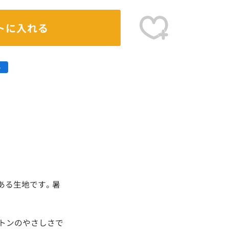
トに入れる
のある生地です。暑
。
コットンのやさしさで