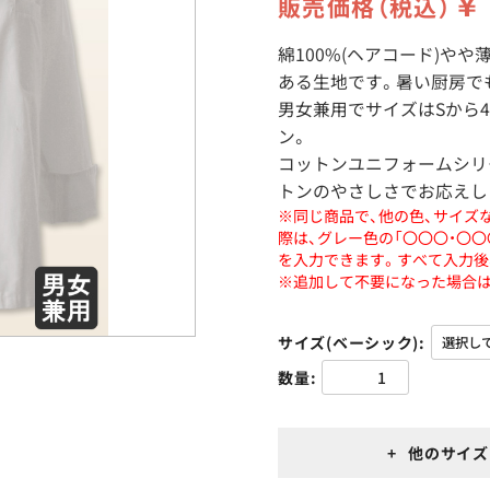
￥
販売価格（税込）
綿100%(ヘアコード)や
ある生地です。暑い厨房で
男女兼用でサイズはSから
ン。
コットンユニフォームシリーズ
トンのやさしさでお応えし
※同じ商品で、他の色、サイズ
際は、グレー色の「〇〇〇・〇
を入力できます。すべて入力後
※追加して不要になった場合は
サイズ(ベーシック)
数量
+ 他のサイズ