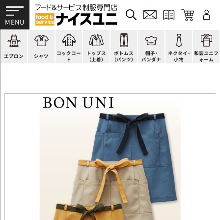
かぶり型
ピンタック
ショップコート
法被(はっぴ)
イージーパンツ
洋帽子
ネクタイ
帯
スモック風
Tシャツ
スタンダード
調理白衣
ワンピース
コック帽
蝶ネクタイ
草履、足袋など
厨房用
ポロシャツ
ファッション
カットソー
厨房シューズ
衛生帽子
リボン・スカーフ
着付小物
コックコー
トップス
ボトムス
帽子・
ネクタイ・
和装ユニフ
ラップエプロン
和風シャツ(Asian)
キッズ
ジャンバー
フロアシューズ
ヘアネット
クロスタイ
きもの
エプロン
シャツ
ト
（上着）
（パンツ）
バンダナ
小物
ォーム