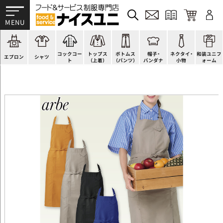
かぶり型
ピンタック
ショップコート
法被(はっぴ)
イージーパンツ
洋帽子
ネクタイ
帯
スモック風
Tシャツ
スタンダード
調理白衣
ワンピース
コック帽
蝶ネクタイ
草履、足袋など
厨房用
ポロシャツ
ファッション
カットソー
厨房シューズ
衛生帽子
リボン・スカーフ
着付小物
コックコー
トップス
ボトムス
帽子・
ネクタイ・
和装ユニフ
ラップエプロン
和風シャツ(Asian)
キッズ
ジャンバー
フロアシューズ
ヘアネット
クロスタイ
きもの
エプロン
シャツ
ト
（上着）
（パンツ）
バンダナ
小物
ォーム